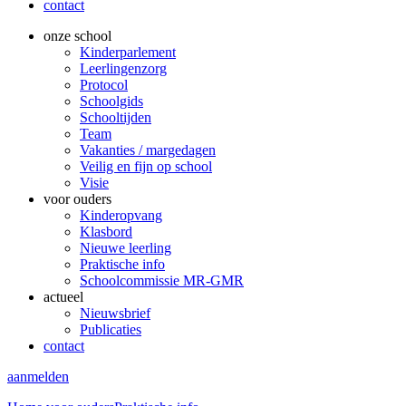
contact
onze school
Kinderparlement
Leerlingenzorg
Protocol
Schoolgids
Schooltijden
Team
Vakanties / margedagen
Veilig en fijn op school
Visie
voor ouders
Kinderopvang
Klasbord
Nieuwe leerling
Praktische info
Schoolcommissie MR-GMR
actueel
Nieuwsbrief
Publicaties
contact
aanmelden