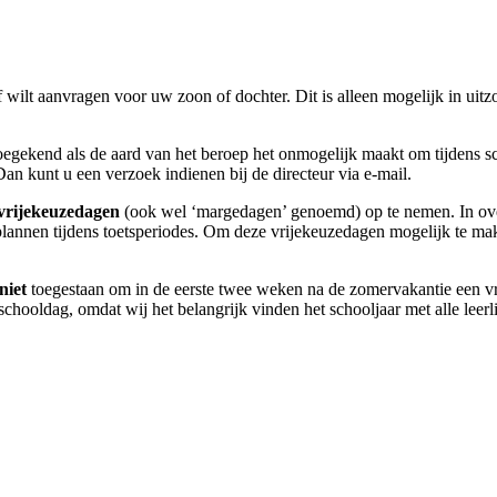
t aanvragen voor uw zoon of dochter. Dit is alleen mogelijk in uitzonder
toegekend als de aard van het beroep het onmogelijk maakt om tijdens s
n kunt u een verzoek indienen bij de directeur via e-mail.
vrijekeuzedagen
(ook wel ‘margedagen’ genoemd) op te nemen. In ove
plannen tijdens toetsperiodes. Om deze vrijekeuzedagen mogelijk te ma
niet
toegestaan om in de eerste twee weken na de zomervakantie een vri
chooldag, omdat wij het belangrijk vinden het schooljaar met alle leerli