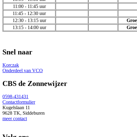
11:00 - 11:45 uur
11:45 - 12:30 uur
12:30 - 13:15 uur
Groe
13:15 - 14:00 uur
Groe
Snel naar
Korczak
Onderdeel van VCO
CBS de Zonnewijzer
0598-431431
Contactformulier
Kugelslaan 11
9628 TK, Siddeburen
meer contact
Volg ons