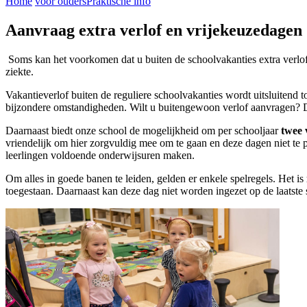
Home
voor ouders
Praktische info
Aanvraag extra verlof en vrijekeuzedagen
Soms kan het voorkomen dat u buiten de schoolvakanties extra verlof wil
ziekte.
Vakantieverlof buiten de reguliere schoolvakanties wordt uitsluitend 
bijzondere omstandigheden. Wilt u buitengewoon verlof aanvragen? Da
Daarnaast biedt onze school de mogelijkheid om per schooljaar
twee 
vriendelijk om hier zorgvuldig mee om te gaan en deze dagen niet te 
leerlingen voldoende onderwijsuren maken.
Om alles in goede banen te leiden, gelden er enkele spelregels. Het is
toegestaan. Daarnaast kan deze dag niet worden ingezet op de laatste s