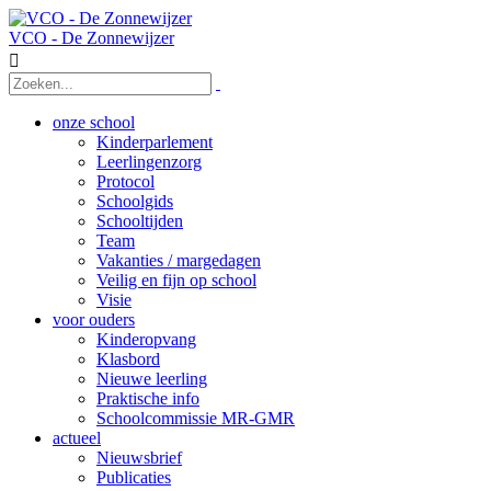
VCO - De Zonnewijzer

onze school
Kinderparlement
Leerlingenzorg
Protocol
Schoolgids
Schooltijden
Team
Vakanties / margedagen
Veilig en fijn op school
Visie
voor ouders
Kinderopvang
Klasbord
Nieuwe leerling
Praktische info
Schoolcommissie MR-GMR
actueel
Nieuwsbrief
Publicaties